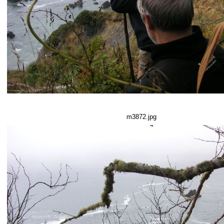
m3872.jpg