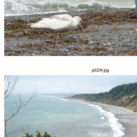
p0104.jpg