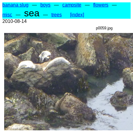
banana slug
—
boys
—
campsite
—
flowers
—
sea
misc
—
—
trees
[index]
2010-08-14
p0059.jpg