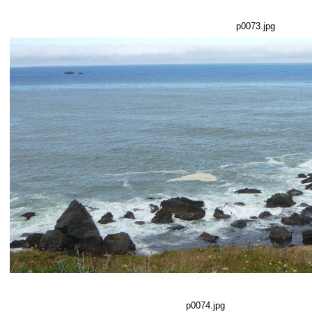
p0073.jpg
p0074.jpg