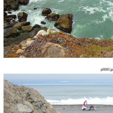
p0093.j