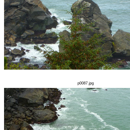
p0087.jpg