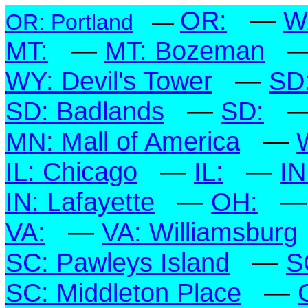
OR:
—
W
OR: Portland
—
MT:
—
MT: Bozeman
WY: Devil's Tower
—
SD
SD: Badlands
—
SD:
MN: Mall of America
—
IL: Chicago
—
IL:
—
IN
IN: Lafayette
—
OH:
VA:
—
VA: Williamsburg
SC: Pawleys Island
—
S
SC: Middleton Place
—