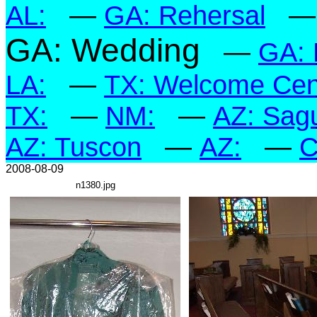
AL:
—
GA: Rehersal
GA: Wedding
—
GA: 
LA:
—
TX: Welcome Cent
TX:
—
NM:
—
AZ: Sagu
AZ: Tuscon
—
AZ:
—
C
2008-08-09
n1380.jpg