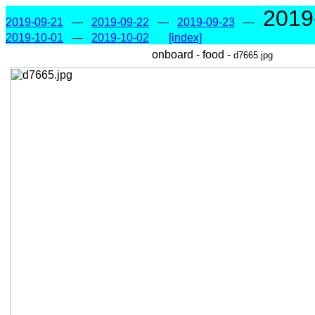
2019
2019-09-21
—
2019-09-22
—
2019-09-23
—
2019-10-01
—
2019-10-02
[index]
onboard - food -
d7665.jpg